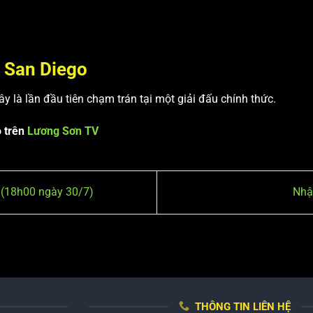
s San Diego
y là lần đầu tiên chạm trán tại một giải đấu chính thức.
o trên
Lương Sơn TV
 (18h00 ngày 30/7)
Nhậ
THÔNG TIN LIÊN HỆ