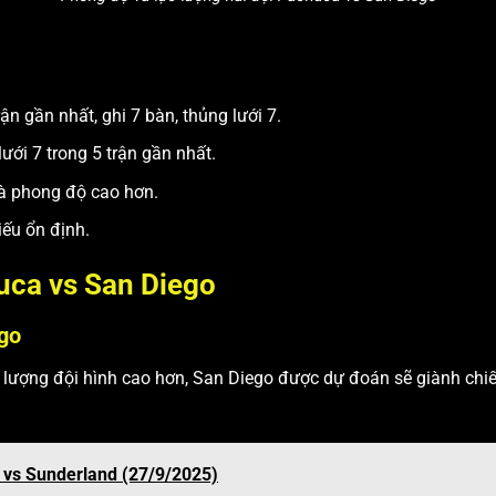
rận gần nhất, ghi 7 bàn, thủng lưới 7.
 lưới 7 trong 5 trận gần nhất.
à phong độ cao hơn.
ếu ổn định.
ca vs San Diego
go
t lượng đội hình cao hơn, San Diego được dự đoán sẽ giành chi
 vs Sunderland (27/9/2025)