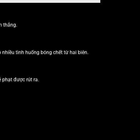
n thắng.
nhiều tình huống bóng chết từ hai biên.
 phạt được rút ra.