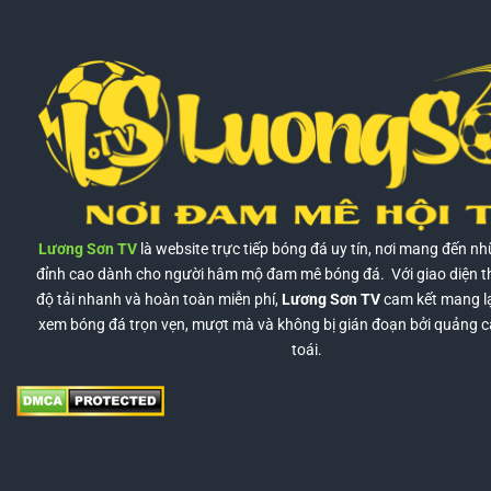
Lương Sơn TV
là website trực tiếp bóng đá uy tín, nơi mang đến n
đỉnh cao dành cho người hâm mộ đam mê bóng đá. Với giao diện th
độ tải nhanh và hoàn toàn miễn phí,
Lương Sơn TV
cam kết mang lạ
xem bóng đá trọn vẹn, mượt mà và không bị gián đoạn bởi quảng c
toái.