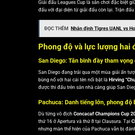
Giải đấu Leagues Cup là sân chơi đặc biệt g
đấu với đại diện từ giải đấu còn lại. Trận đ
ĐỌC THÊM
Nhận định Tigres UANL vs H
Phong độ và lực lượng hai 
San Diego: Tân binh đầy tham vọng
San Diego đang trải qua một mùa giải ấn tư
bùng nổ với hai cái tên nổi bật là
Hirving “Ch
được thi đấu trên sân nhà càng giúp San Dieg
Pachuca: Danh tiếng lớn, phong độ 
Dù từng vô địch
Concacaf Champions Cup 2
thứ 16 ở Apertura và thứ 8 tại Clausura. Tại
C
nhưng màn thể hiện của Pachuca vẫn bị đánh 