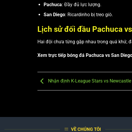
Pachuca
: Đầy đủ lực lượng.
San Diego
: Ricardinho bị treo giò.
Lịch sử đối đầu Pachuca v
Hai đội chưa từng gặp nhau trong quá khứ, đâ
Xem trực tiếp bóng đá Pachuca vs San Dieg
Nhận định K-League Stars vs Newcastle
VỀ CHÚNG TÔI