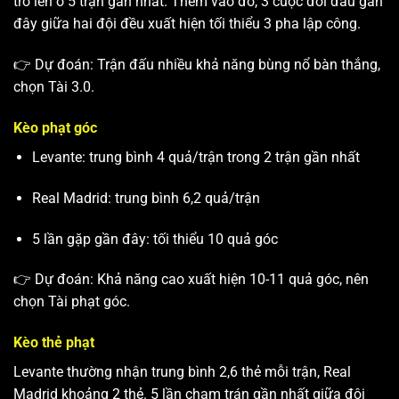
trở lên ở 5 trận gần nhất. Thêm vào đó, 3 cuộc đối đầu gần
đây giữa hai đội đều xuất hiện tối thiểu 3 pha lập công.
👉 Dự đoán: Trận đấu nhiều khả năng bùng nổ bàn thắng,
chọn Tài 3.0.
Kèo phạt góc
Levante: trung bình 4 quả/trận trong 2 trận gần nhất
Real Madrid: trung bình 6,2 quả/trận
5 lần gặp gần đây: tối thiểu 10 quả góc
👉 Dự đoán: Khả năng cao xuất hiện 10-11 quả góc, nên
chọn Tài phạt góc.
Kèo thẻ phạt
Levante thường nhận trung bình 2,6 thẻ mỗi trận, Real
Madrid khoảng 2 thẻ. 5 lần chạm trán gần nhất giữa đôi