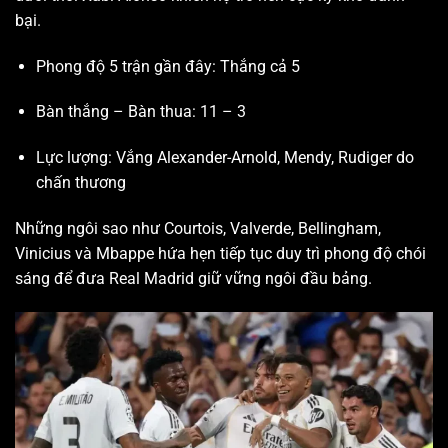
bại.
Phong độ 5 trận gần đây: Thắng cả 5
Bàn thắng – Bàn thua: 11 – 3
Lực lượng: Vắng Alexander-Arnold, Mendy, Rudiger do
chấn thương
Những ngôi sao như Courtois, Valverde, Bellingham,
Vinicius và Mbappe hứa hẹn tiếp tục duy trì phong độ chói
sáng để đưa Real Madrid giữ vững ngôi đầu bảng.