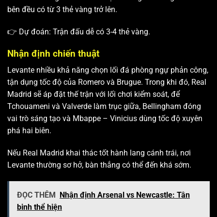
bên đều có từ 3 thẻ vàng trở lên.
👉 Dự đoán: Trận đấu dễ có 3-4 thẻ vàng.
Nhận định chiến thuật
Levante nhiều khả năng chọn lối đá phòng ngự phản công,
tận dụng tốc độ của Romero và Brugue. Trong khi đó, Real
Madrid sẽ áp đặt thế trận với lối chơi kiểm soát, để
Tchouameni và Valverde làm trục giữa, Bellingham đóng
vai trò sáng tạo và Mbappe – Vinicius dùng tốc độ xuyên
phá hai biên.
Nếu Real Madrid khai thác tốt hành lang cánh trái, nơi
Levante thường sơ hở, bàn thắng có thể đến khá sớm.
ĐỌC THÊM
Nhận định Arsenal vs Newcastle: Tân
binh thể hiện