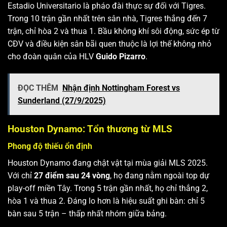
Estadio Universitario là pháo đài thực sự đối với Tigres.
Trong 10 trận gần nhất trên sân nhà, Tigres thắng đến 7
trận, chỉ hòa 2 và thua 1. Bầu không khí sôi động, sức ép từ
CĐV và điều kiện sân bãi quen thuộc là lợi thế không nhỏ
cho đoàn quân của HLV
Guido Pizarro
.
ĐỌC THÊM
Nhận định Nottingham Forest vs
Sunderland (27/9/2025)
Houston Dynamo: Tổn thương từ MLS
Phong độ thiếu ổn định
Houston Dynamo đang chật vật tại mùa giải MLS 2025.
Với chỉ
27 điểm sau 24 vòng
, họ đang nằm ngoài top dự
play-off miền Tây. Trong 5 trận gần nhất, họ chỉ thắng 2,
hòa 1 và thua 2. Đáng lo hơn là hiệu suất ghi bàn: chỉ 5
bàn sau 5 trận – thấp nhất nhóm giữa bảng.