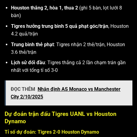
Houston thắng 2, hòa 1, thua 2
(ghi 5 bàn, lọt lưới 8
bàn)
Tigres hưởng trung bình 5 quả phạt góc/trận
, Houston
4.2 quả/trận
Trung bình thẻ phạt
: Tigres nhận 2 thẻ/trận, Houston
3.6 thẻ/trận
Lịch sử đối đầu
: Tigres thắng cả 2 lần chạm trán gần
nhất với tổng tỉ số 3-0
ĐỌC THÊM
Nhận định AS Monaco vs Manchester
City 2/10/2025
Dự đoán trận đấu Tigres UANL vs Houston
Dynamo
Tỉ số dự đoán: Tigres 2-0 Houston Dynamo