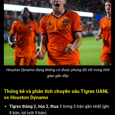
Houston Dynamo đang không có được phong độ tốt trong thời
gian gần đây
Thống kê và phân tích chuyên sâu Tigres UANL
vs Houston Dynamo
Tigres thắng 2, hòa 2, thua 1
trong 5 trận gần nhất (ghi
8 bàn, lọt lưới 9 bàn)