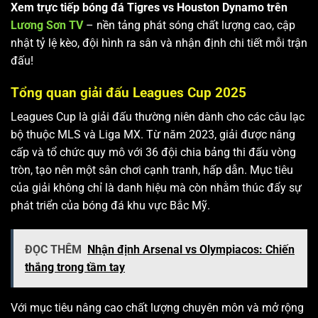
Xem trực tiếp bóng đá Tigres vs Houston Dynamo trên
Lương Sơn TV
– nền tảng phát sóng chất lượng cao, cập
nhật tỷ lệ kèo, đội hình ra sân và nhận định chi tiết mỗi trận
đấu!
Tổng quan giải đấu Leagues Cup 2025
Leagues Cup là giải đấu thường niên dành cho các câu lạc
bộ thuộc MLS và Liga MX. Từ năm 2023, giải được nâng
cấp và tổ chức quy mô với 36 đội chia bảng thi đấu vòng
tròn, tạo nên một sân chơi cạnh tranh, hấp dẫn. Mục tiêu
của giải không chỉ là danh hiệu mà còn nhằm thúc đẩy sự
phát triển của bóng đá khu vực Bắc Mỹ.
ĐỌC THÊM
Nhận định Arsenal vs Olympiacos: Chiến
thắng trong tầm tay
Với mục tiêu nâng cao chất lượng chuyên môn và mở rộng