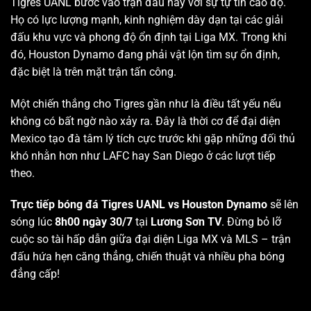
Tigres UANL bước vào trận đấu này với sự tự tin cao độ.
Họ có lực lượng mạnh, kinh nghiệm dày dạn tại các giải
đấu khu vực và phong độ ổn định tại Liga MX. Trong khi
đó, Houston Dynamo đang phải vật lộn tìm sự ổn định,
đặc biệt là trên mặt trận tấn công.
Một chiến thắng cho Tigres gần như là điều tất yếu nếu
không có bất ngờ nào xảy ra. Đây là thời cơ để đại diện
Mexico tạo đà tâm lý tích cực trước khi gặp những đối thủ
khó nhằn hơn như LAFC hay San Diego ở các lượt tiếp
theo.
Trực tiếp bóng đá Tigres UANL vs Houston Dynamo
sẽ lên
sóng lúc
8h00 ngày 30/7
tại
Lương Sơn TV
. Đừng bỏ lỡ
cuộc so tài hấp dẫn giữa đại diện Liga MX và MLS – trận
đấu hứa hẹn căng thẳng, chiến thuật và nhiều pha bóng
đẳng cấp!