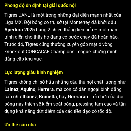
Phong độ ổn định tại giải quốc nội
Tigres UANL là một trong những đại diện mạnh nhất của
Liga MX. Đội bóng có trụ sở tại Monterrey đã khởi đầu
Apertura 2025
bằng 2 chiến thắng liên tiếp – một màn
trình diễn cho thấy họ đang có bước chạy đà hoàn hảo.
Trước đó, Tigres cũng thường xuyên góp mặt ở vòng
knock-out CONCACAF Champions League, chứng minh
đẳng cấp khu vực.
Lực lượng giàu kinh nghiệm
Tigres không chỉ sở hữu những cầu thủ nội chất lượng như
Lainez
,
Aquino
,
Herrera
, mà còn có dàn ngoại binh đẳng
cấp như
Ibanez
,
Brunetta
, hay
Gorriaran
. Lối chơi của đội
bóng này thiên về kiểm soát bóng, pressing tầm cao và tận
dụng khả năng dứt điểm của các tiền đạo có tốc độ.
Ưu thế sân nhà