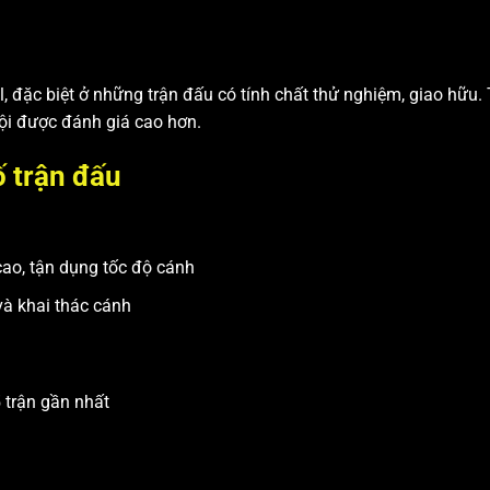
l, đặc biệt ở những trận đấu có tính chất thử nghiệm, giao hữu.
đội được đánh giá cao hơn.
ố trận đấu
 cao, tận dụng tốc độ cánh
và khai thác cánh
5 trận gần nhất