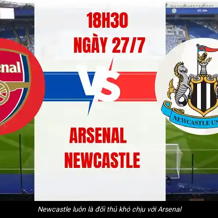
Newcastle luôn là đối thủ khó chịu với Arsenal