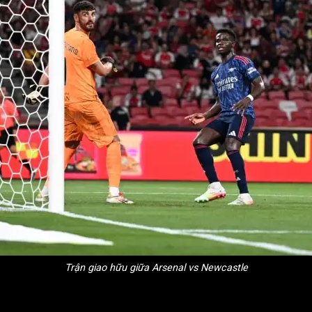
Trận giao hữu giữa Arsenal vs Newcastle