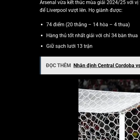
Arsenal vừa kết thúc mùa giải 2024/25 với vị
để Liverpool vượt lên. Họ giành được:
74 điểm (20 thắng – 14 hòa – 4 thua)
Hàng thủ tốt nhất giải với chỉ 34 bàn thua
Giữ sạch lưới 13 trận
ĐỌC THÊM
Nhận định Central Cordoba v