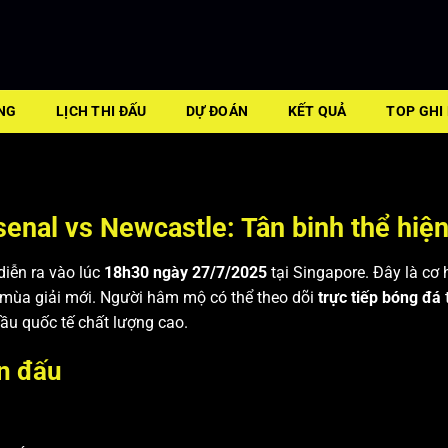
NG
LỊCH THI ĐẤU
DỰ ĐOÁN
KẾT QUẢ
TOP GHI
enal vs Newcastle: Tân binh thể hiệ
diễn ra vào lúc
18h30 ngày 27/7/2025
tại Singapore. Đây là cơ 
 mùa giải mới. Người hâm mộ có thể theo dõi
trực tiếp bóng đá
ầu quốc tế chất lượng cao.
ận đấu