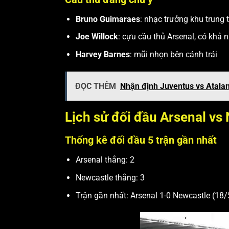
Bruno Guimaraes
: nhạc trưởng khu trung 
Joe Willock
: cựu cầu thủ Arsenal, có khả 
Harvey Barnes
: mũi nhọn bên cánh trái
ĐỌC THÊM
Nhận định Juventus vs Atalan
Lịch sử đối đầu Arsenal vs
Thống kê đối đầu 5 trận gần nhất
Arsenal thắng: 2
Newcastle thắng: 3
Trận gần nhất: Arsenal 1-0 Newcastle (18