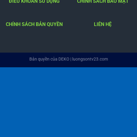
ĐIỀU KHOẢN SỬ DỤNG
CHÍNH SÁCH BẢO MẬT
CHÍNH SÁCH BẢN QUYỀN
LIÊN HỆ
Bản quyền của DEKO | luongsontv23.com