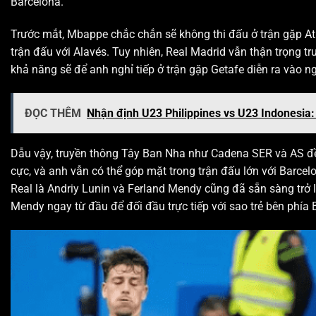
Barcelona.
Trước mắt, Mbappe chắc chắn sẽ không thi đấu ở trận gặp Athle
trận đấu với Alavés. Tuy nhiên, Real Madrid vẫn thận trọng t
khả năng sẽ để anh nghỉ tiếp ở trận gặp Getafe diễn ra vào n
ĐỌC THÊM
Nhận định U23 Philippines vs U23 Indonesia:
Dẫu vậy, truyền thông Tây Ban Nha như Cadena SER và AS đề
cực, và anh vẫn có thể góp mặt trong trận đấu lớn với Barcelo
Real là Andriy Lunin và Ferland Mendy cũng đã sẵn sàng trở l
Mendy ngay từ đầu để đối đầu trực tiếp với sao trẻ bên phía