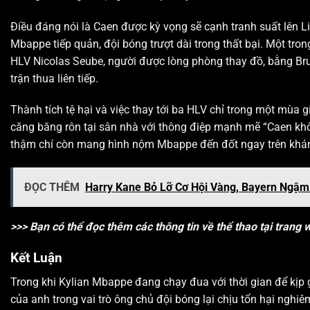
Điều đáng nói là Caen được kỳ vọng sẽ cạnh tranh suất lên Li
Mbappe tiếp quản, đội bóng trượt dài trong thất bại. Một tron
HLV Nicolas Seube, người được lòng phòng thay đồ, bằng Bru
trận thua liên tiếp.
Thành tích tệ hại và việc thay tới ba HLV chỉ trong một mùa 
căng băng rôn tại sân nhà với thông điệp mạnh mẽ “Caen khô
thậm chí còn mang hình nộm Mbappe đến đốt ngay trên khán 
ĐỌC THÊM
Harry Kane Bỏ Lỡ Cơ Hội Vàng, Bayern Ngậm
>>> Bạn có thể đọc thêm các thông tin về thể thao tại trang
Kết Luận
Trong khi Kylian Mbappe đang chạy đua với thời gian để kịp 
của anh trong vai trò ông chủ đội bóng lại chịu tổn hại nghiê