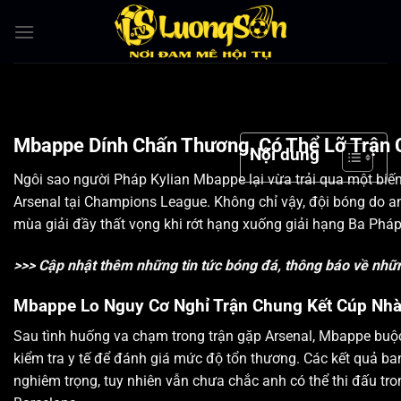
Bỏ
qua
nội
dung
Mbappe Dính Chấn Thương, Có Thể Lỡ Trận 
Nội dung
Ngôi sao người Pháp Kylian Mbappe lại vừa trải qua một biến
Arsenal tại Champions League. Không chỉ vậy, đội bóng do a
mùa giải đầy thất vọng khi rớt hạng xuống giải hạng Ba Pháp
>>> Cập nhật thêm những tin tức bóng đá, thông báo về nhữn
Mbappe Lo Nguy Cơ Nghỉ Trận Chung Kết Cúp Nh
Sau tình huống va chạm trong trận gặp Arsenal, Mbappe buộc 
kiểm tra y tế để đánh giá mức độ tổn thương. Các kết quả b
nghiêm trọng, tuy nhiên vẫn chưa chắc anh có thể thi đấu tr